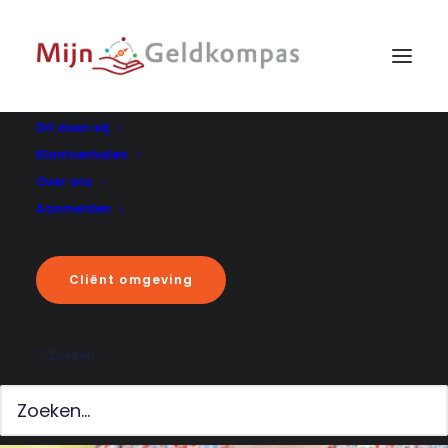
Dit doen wij
Klantverhalen
Over ons
Aanmelden
Cliënt omgeving
Zoeken