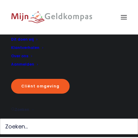
Dit doen wij
Klantverhalen
Over ons
HOME
|
CLIËNT OMGEVING
Aanmelden
Cliënt omgeving
Corona en daarna
Zoeken
16 NOVEMBER 2021
Corona en daarna. Yes, we